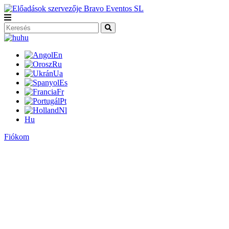
hu
En
Ru
Ua
Es
Fr
Pt
Nl
Hu
Fiókom