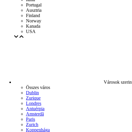
Portugal
Ausztria
Finland
Norway
Kanada
USA
Városok szerin
Összes város
Dublin
Zurique
Londres
Antuérpia
Amsterdã
Paris
Zurich
Koppenhága