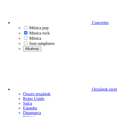
Concertos
Música pop
Musica rock
Música
Sem subgênero
Alkalmaz
Országok szeri
Összes országok
Reino Unido
Suíça
Espanha
Dinamarca