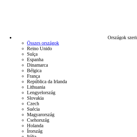
Országok szeri
Összes országok
Reino Unido
Suíça
Espanha
Dinamarca
Bélgica
França
República da Irlanda
Lithuania
Lengyelország
Slovakia
Czech
Suécia
Magyarország
Csehország
Holanda
Írország
Itália