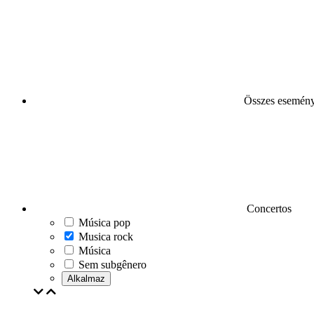
Összes esemén
Concertos
Música pop
Musica rock
Música
Sem subgênero
Alkalmaz