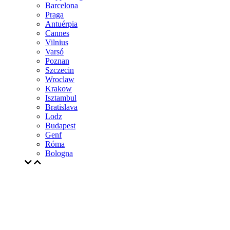
Barcelona
Praga
Antuérpia
Cannes
Vilnius
Varsó
Poznan
Szczecin
Wroclaw
Krakow
Isztambul
Bratislava
Lodz
Budapest
Genf
Róma
Bologna