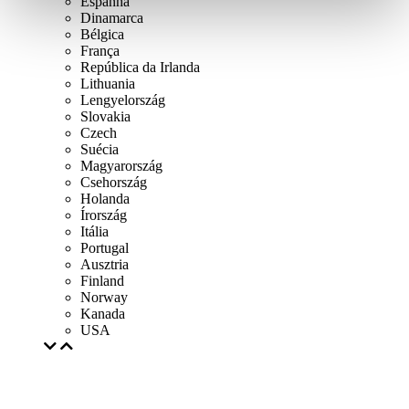
Espanha
Dinamarca
Bélgica
França
República da Irlanda
Lithuania
Lengyelország
Slovakia
Czech
Suécia
Magyarország
Csehország
Holanda
Írország
Itália
Portugal
Ausztria
Finland
Norway
Kanada
USA