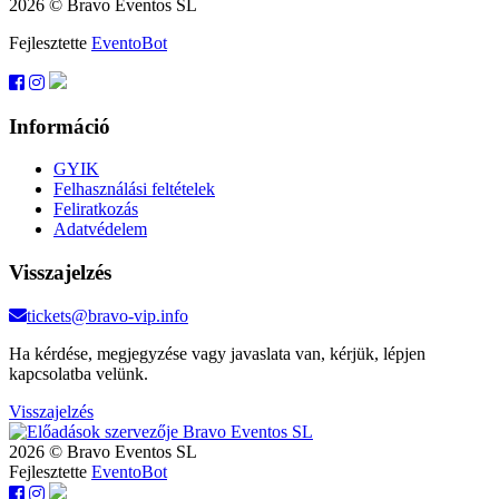
2026 © Bravo Eventos SL
Fejlesztette
EventoBot
Információ
GYIK
Felhasználási feltételek
Feliratkozás
Adatvédelem
Visszajelzés
tickets@bravo-vip.info
Ha kérdése, megjegyzése vagy javaslata van, kérjük, lépjen
kapcsolatba velünk.
Visszajelzés
2026 © Bravo Eventos SL
Fejlesztette
EventoBot