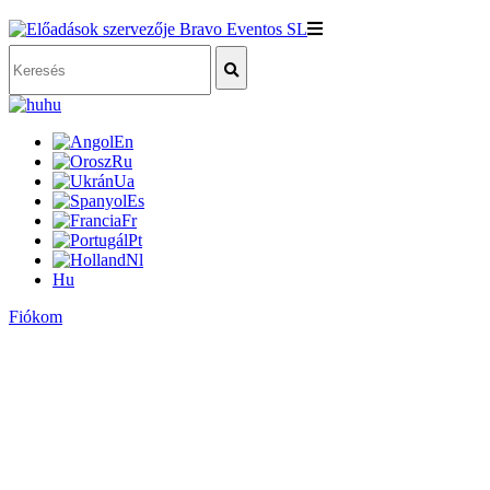
hu
En
Ru
Ua
Es
Fr
Pt
Nl
Hu
Fiókom