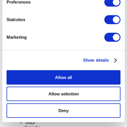
Preferences
Statistics
Marketing
Concertos
Música
Alkalmaz
Show details
Allow all
Allow selection
Országok
szerint
Deny
Összes országok
Reino Unido
Suíça