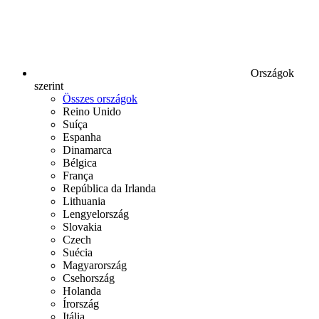
Országok
szerint
Összes országok
Reino Unido
Suíça
Espanha
Dinamarca
Bélgica
França
República da Irlanda
Lithuania
Lengyelország
Slovakia
Czech
Suécia
Magyarország
Csehország
Holanda
Írország
Itália