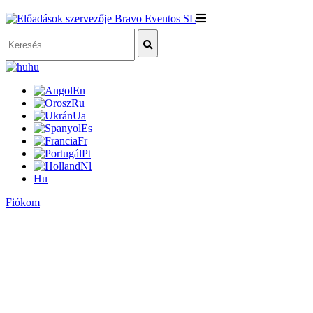
hu
En
Ru
Ua
Es
Fr
Pt
Nl
Hu
Fiókom