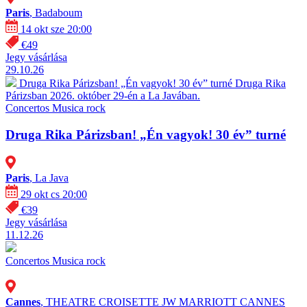
Paris
, Badaboum
14 okt sze 20:00
€49
Jegy vásárlása
29.10.26
Druga Rika Párizsban! „Én vagyok! 30 év” turné
Druga Rika
Párizsban 2026. október 29-én a La Javában.
Concertos
Musica rock
Druga Rika Párizsban! „Én vagyok! 30 év” turné
Paris
, La Java
29 okt cs 20:00
€39
Jegy vásárlása
11.12.26
Concertos
Musica rock
Cannes
, THEATRE CROISETTE JW MARRIOTT CANNES