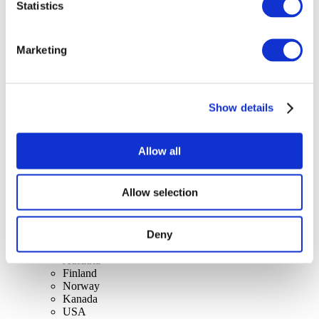
szerint
Statistics
Összes országok
Reino Unido
Suíça
Marketing
Espanha
Dinamarca
Bélgica
França
República da Irlanda
Show details
Lithuania
Lengyelország
Slovakia
Allow all
Czech
Suécia
Magyarország
Allow selection
Csehország
Holanda
Írország
Deny
Itália
Portugal
Ausztria
Finland
Norway
Kanada
USA