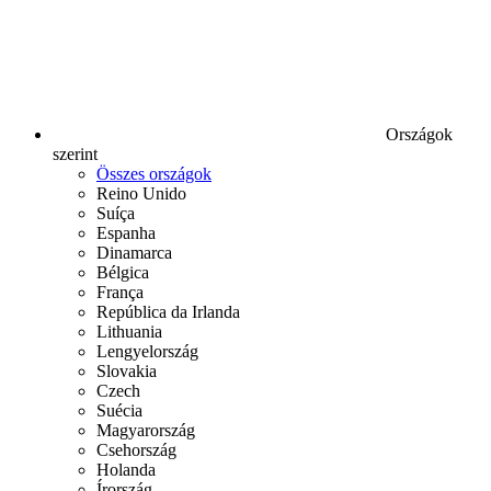
Országok
szerint
Összes országok
Reino Unido
Suíça
Espanha
Dinamarca
Bélgica
França
República da Irlanda
Lithuania
Lengyelország
Slovakia
Czech
Suécia
Magyarország
Csehország
Holanda
Írország