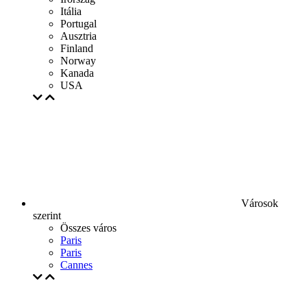
Itália
Portugal
Ausztria
Finland
Norway
Kanada
USA
Városok
szerint
Összes város
Paris
Paris
Cannes