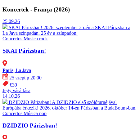
Koncertek - França (2026)
25.09.26
SKAI Párizsban!
2026. szeptember 25-én a SKAI Párizsban a
La Java színpadán. 25 év a színpadon.
Concertos
Musica rock
SKAI Párizsban!
Paris
, La Java
25 szept p 20:00
€39
Jegy vásárlása
14.10.26
DZIDZIO Párizsban!
A DZIDZIO első szólóturnéjával
Európába érkezik! 2026. október 14-én Párizsban a BadaBoum-ban.
Concertos
Música pop
DZIDZIO Párizsban!