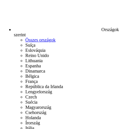
Országok
szerint
Összes országok
Suíça
Eslováquia
Reino Unido
Lithuania
Espanha
Dinamarca
Bélgica
França
República da Irlanda
Lengyelország
Czech
Suécia
Magyarország
Csehország
Holanda
Írország
Itália