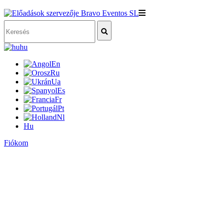
hu
En
Ru
Ua
Es
Fr
Pt
Nl
Hu
Fiókom