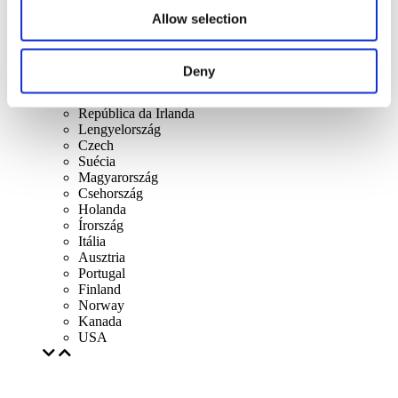
Eslováquia
Reino Unido
Allow selection
Lithuania
Espanha
Dinamarca
Deny
Bélgica
França
República da Irlanda
Lengyelország
Czech
Suécia
Magyarország
Csehország
Holanda
Írország
Itália
Ausztria
Portugal
Finland
Norway
Kanada
USA