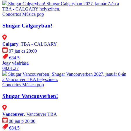
Shugar Calgaryban!
Shugar Calgaryban 2027. január 7-én a
TBA - CALGARY helyszínen.
Concertos
Música pop
Shugar Calgaryban!
Calgary
, TBA - CALGARY
07 jan cs 20:00
€84.5
Jegy vásárlása
08.01.27
Shugar Vancouverben!
Shugar Vancouverben 2027. január 8-án
a Vancouver TBA helyszínen.
Concertos
Música pop
Shugar Vancouverben!
Vancouver
, Vancouver TBA
08 jan p 20:00
€84.5