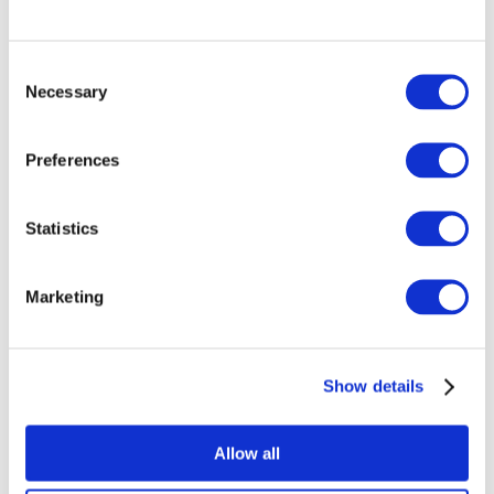
esemény
Consent
Necessary
Selection
Preferences
Concertos
Música pop
Alkalmaz
Statistics
Marketing
Show details
Országok
szerint
Allow all
Összes országok
Suíça