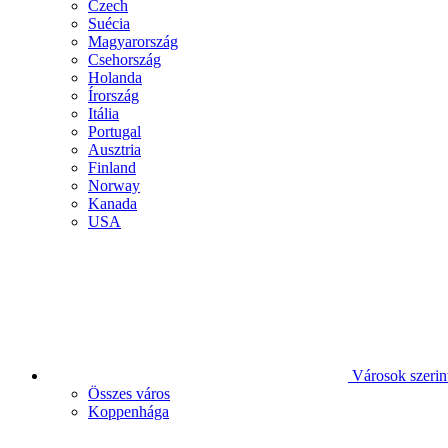
Czech
Suécia
Magyarország
Csehország
Holanda
Írország
Itália
Portugal
Ausztria
Finland
Norway
Kanada
USA
Városok szerin
Összes város
Koppenhága