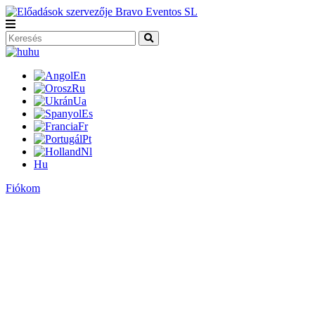
hu
En
Ru
Ua
Es
Fr
Pt
Nl
Hu
Fiókom