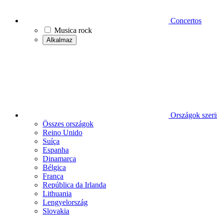
Concertos
Musica rock
Alkalmaz
Országok szeri
Összes országok
Reino Unido
Suíça
Espanha
Dinamarca
Bélgica
França
República da Irlanda
Lithuania
Lengyelország
Slovakia