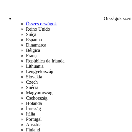
Országok szeri
Összes országok
Reino Unido
Suíça
Espanha
Dinamarca
Bélgica
França
República da Irlanda
Lithuania
Lengyelország
Slovakia
Czech
Suécia
Magyarország
Csehország
Holanda
Írország
Itália
Portugal
Ausztria
Finland