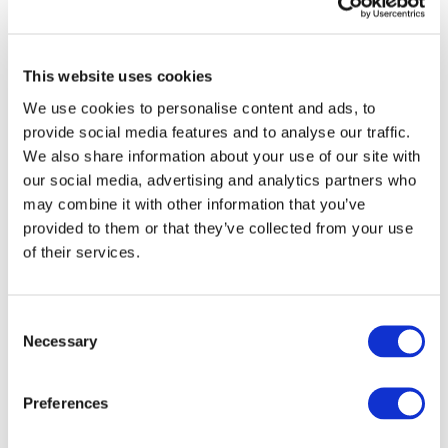
Összes
esemény
This website uses cookies
We use cookies to personalise content and ads, to
provide social media features and to analyse our traffic.
We also share information about your use of our site with
our social media, advertising and analytics partners who
Concertos
may combine it with other information that you’ve
Música pop
provided to them or that they’ve collected from your use
Musica rock
of their services.
Alkalmaz
Consent
Necessary
Selection
Preferences
Országok