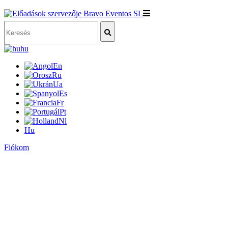
hu
En
Ru
Ua
Es
Fr
Pt
Nl
Hu
Fiókom