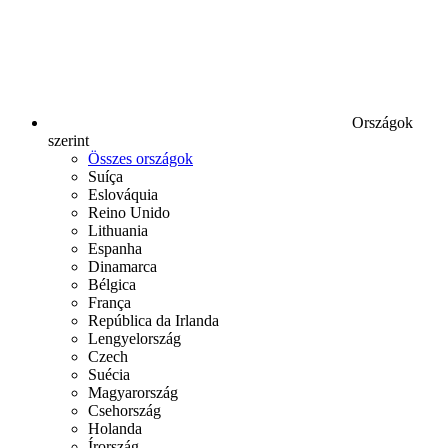
Országok
szerint
Összes országok
Suíça
Eslováquia
Reino Unido
Lithuania
Espanha
Dinamarca
Bélgica
França
República da Irlanda
Lengyelország
Czech
Suécia
Magyarország
Csehország
Holanda
Írország