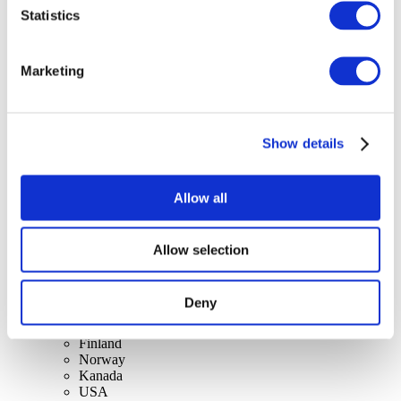
szerint
Statistics
Összes országok
Suíça
Eslováquia
Reino Unido
Marketing
Lithuania
Espanha
Dinamarca
Bélgica
Show details
França
República da Irlanda
Lengyelország
Allow all
Czech
Suécia
Magyarország
Csehország
Allow selection
Holanda
Írország
Itália
Deny
Ausztria
Portugal
Finland
Norway
Kanada
USA