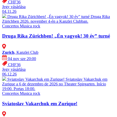
CHF36
Jegy vásárlása
04.11.26
Druga Rika Zürichben! „Én vagyok! 30 év” turné
Druga Rika
Zürichben 2026. november 4-én a Kanzlei Clubban.
Concertos
Musica rock
Druga Rika Zürichben! „Én vagyok! 30 év” turné
Zurich
, Kanzlei Club
04 nov sze 20:00
CHF36
Jegy vásárlása
06.12.26
Sviatoslav Vakarchuk em Zurique!
Sviatoslav Vakarchuk em
Zurique a 6 de dezembro de 2026 no Theater Spirgarten. Início
19:00. Portas 18:00.
Concertos
Musica rock
Sviatoslav Vakarchuk em Zurique!