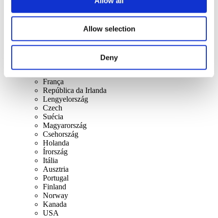
Allow all
szerint
Összes országok
Suíça
Allow selection
Eslováquia
Reino Unido
Lithuania
Espanha
Deny
Dinamarca
Bélgica
França
República da Irlanda
Lengyelország
Czech
Suécia
Magyarország
Csehország
Holanda
Írország
Itália
Ausztria
Portugal
Finland
Norway
Kanada
USA