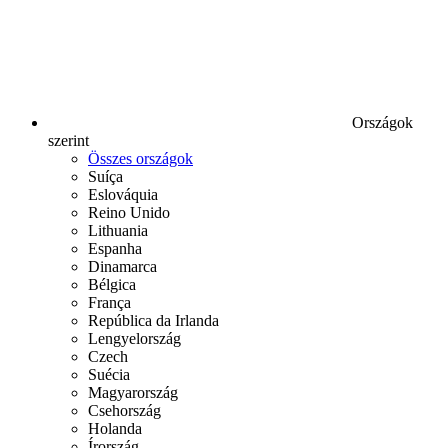
Országok
szerint
Összes országok
Suíça
Eslováquia
Reino Unido
Lithuania
Espanha
Dinamarca
Bélgica
França
República da Irlanda
Lengyelország
Czech
Suécia
Magyarország
Csehország
Holanda
Írország