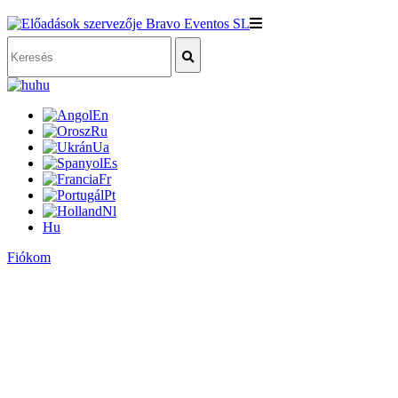
hu
En
Ru
Ua
Es
Fr
Pt
Nl
Hu
Fiókom