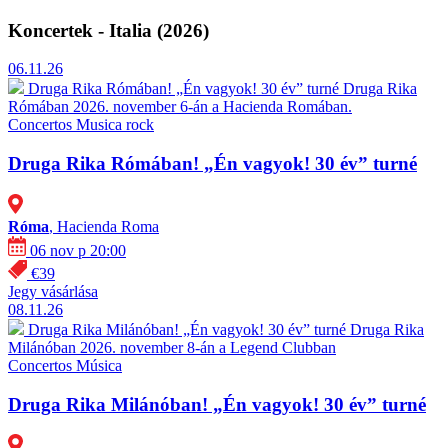
Koncertek - Italia (2026)
06.11.26
Druga Rika Rómában! „Én vagyok! 30 év” turné
Druga Rika
Rómában 2026. november 6-án a Hacienda Romában.
Concertos
Musica rock
Druga Rika Rómában! „Én vagyok! 30 év” turné
Róma
, Hacienda Roma
06 nov p 20:00
€39
Jegy vásárlása
08.11.26
Druga Rika Milánóban! „Én vagyok! 30 év” turné
Druga Rika
Milánóban 2026. november 8-án a Legend Clubban
Concertos
Música
Druga Rika Milánóban! „Én vagyok! 30 év” turné