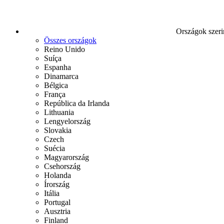
Országok szeri
Összes országok
Reino Unido
Suíça
Espanha
Dinamarca
Bélgica
França
República da Irlanda
Lithuania
Lengyelország
Slovakia
Czech
Suécia
Magyarország
Csehország
Holanda
Írország
Itália
Portugal
Ausztria
Finland