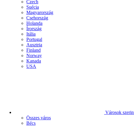
Czech
Suécia
Magyarország
Csehország
Holanda
Írország
Itália
Portugal
Ausztria
Finland
Norway
Kanada
USA
Városok szerin
Összes város
Bécs