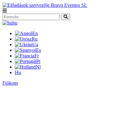
hu
En
Ru
Ua
Es
Fr
Pt
Nl
Hu
Fiókom