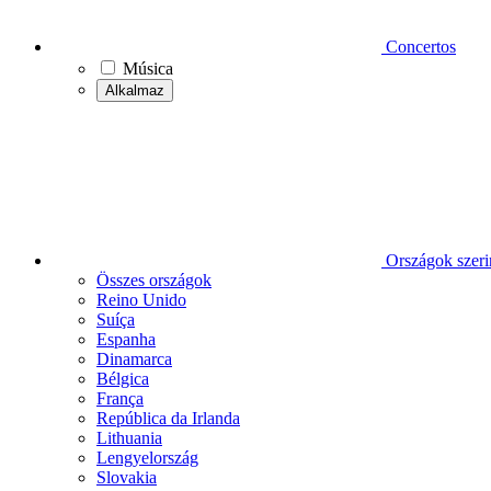
Concertos
Música
Alkalmaz
Országok szeri
Összes országok
Reino Unido
Suíça
Espanha
Dinamarca
Bélgica
França
República da Irlanda
Lithuania
Lengyelország
Slovakia