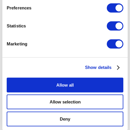
Preferences
Statistics
Concertos
Marketing
Música
Alkalmaz
Show details
Allow all
Allow selection
Országok
szerint
Összes országok
Deny
Suíça
Eslováquia