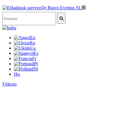
hu
En
Ru
Ua
Es
Fr
Pt
Nl
Hu
Fiókom