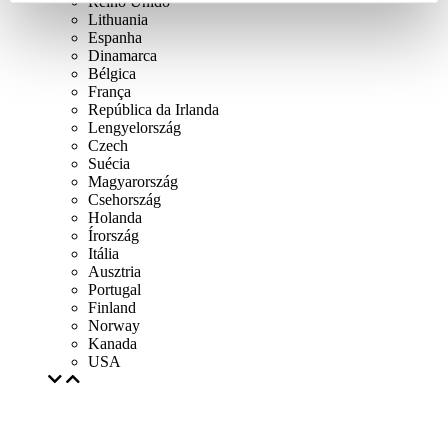
Reino Unido
Lithuania
Espanha
Dinamarca
Bélgica
França
República da Irlanda
Lengyelország
Czech
Suécia
Magyarország
Csehország
Holanda
Írország
Itália
Ausztria
Portugal
Finland
Norway
Kanada
USA