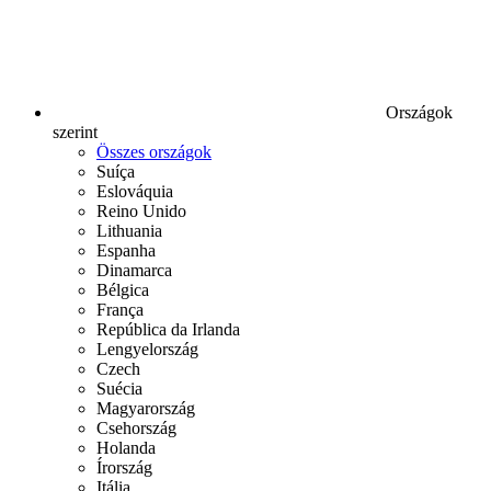
Országok
szerint
Összes országok
Suíça
Eslováquia
Reino Unido
Lithuania
Espanha
Dinamarca
Bélgica
França
República da Irlanda
Lengyelország
Czech
Suécia
Magyarország
Csehország
Holanda
Írország
Itália