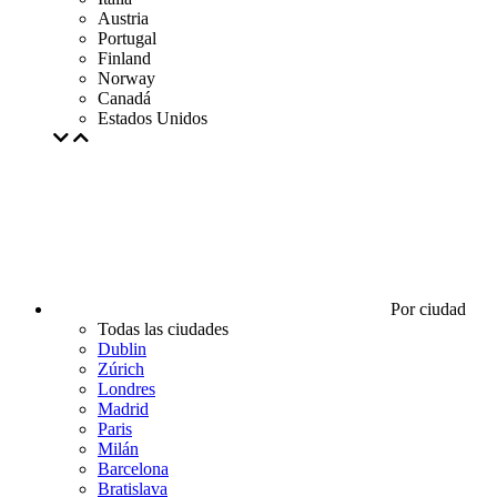
Austria
Portugal
Finland
Norway
Canadá
Estados Unidos
Por ciudad
Todas las ciudades
Dublin
Zúrich
Londres
Madrid
Paris
Milán
Barcelona
Bratislava