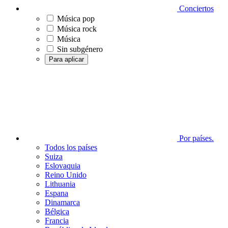
Conciertos
Música pop
Música rock
Música
Sin subgénero
Para aplicar
Por países.
Todos los países
Suiza
Eslovaquia
Reino Unido
Lithuania
Espana
Dinamarca
Bélgica
Francia