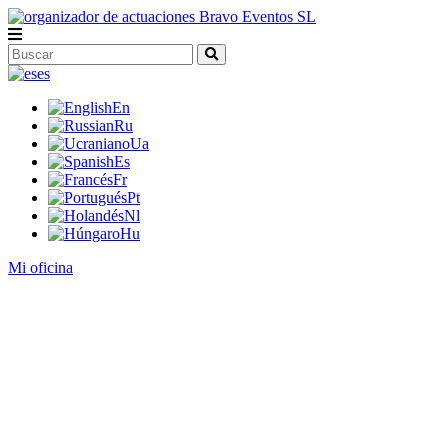
es
En
Ru
Ua
Es
Fr
Pt
Nl
Hu
Mi oficina