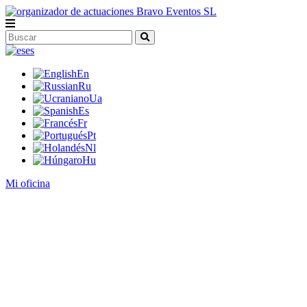
es
En
Ru
Ua
Es
Fr
Pt
Nl
Hu
Mi oficina