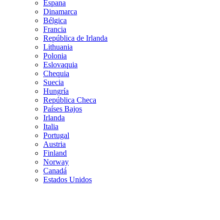
Espana
Dinamarca
Bélgica
Francia
República de Irlanda
Lithuania
Polonia
Eslovaquia
Chequia
Suecia
Hungría
República Checa
Países Bajos
Irlanda
Italia
Portugal
Austria
Finland
Norway
Canadá
Estados Unidos