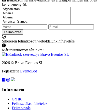
Iratkozzon fel hírlevelünkre, és értesüljön minden hírről és
kedvezményről.
Feliratkozás
Sikeresen feliratkozott weboldalunk hírlevelére
Már feliratkozott híreinkre!
2026 © Bravo Eventos SL
Fejlesztette
EventoBot
Információ
GYIK
Felhasználási feltételek
Feliratkozás