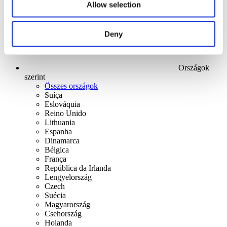
Allow selection
Deny
Országok
szerint
Összes országok
Suíça
Eslováquia
Reino Unido
Lithuania
Espanha
Dinamarca
Bélgica
França
República da Irlanda
Lengyelország
Czech
Suécia
Magyarország
Csehország
Holanda