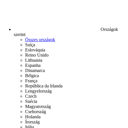
Országok
szerint
Összes országok
Suíça
Eslováquia
Reino Unido
Lithuania
Espanha
Dinamarca
Bélgica
França
República da Irlanda
Lengyelország
Czech
Suécia
Magyarország
Csehország
Holanda
Írország
Itália