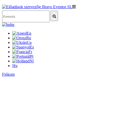
hu
En
Ru
Ua
Es
Fr
Pt
Nl
Hu
Fiókom