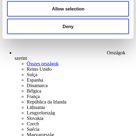
Alkalmaz
Allow selection
Deny
Országok
szerint
Összes országok
Reino Unido
Suíça
Espanha
Dinamarca
Bélgica
França
República da Irlanda
Lithuania
Lengyelország
Slovakia
Czech
Suécia
Magyarország