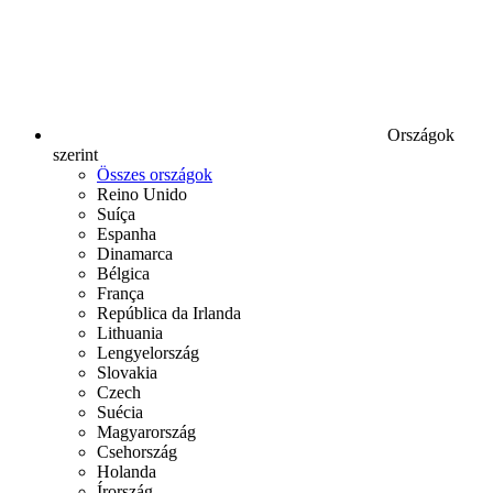
Országok
szerint
Összes országok
Reino Unido
Suíça
Espanha
Dinamarca
Bélgica
França
República da Irlanda
Lithuania
Lengyelország
Slovakia
Czech
Suécia
Magyarország
Csehország
Holanda
Írország