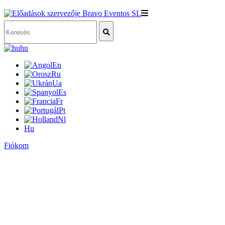
hu
En
Ru
Ua
Es
Fr
Pt
Nl
Hu
Fiókom