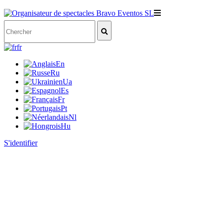
fr
En
Ru
Ua
Es
Fr
Pt
Nl
Hu
S'identifier