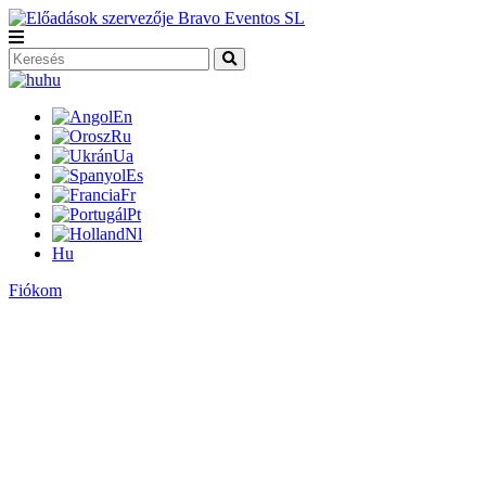
hu
En
Ru
Ua
Es
Fr
Pt
Nl
Hu
Fiókom