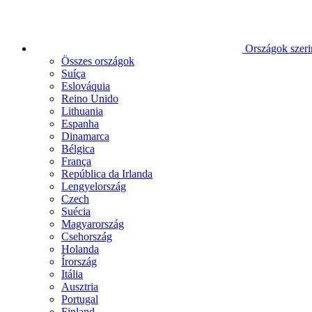
Országok szeri
Összes országok
Suíça
Eslováquia
Reino Unido
Lithuania
Espanha
Dinamarca
Bélgica
França
República da Irlanda
Lengyelország
Czech
Suécia
Magyarország
Csehország
Holanda
Írország
Itália
Ausztria
Portugal
Finland