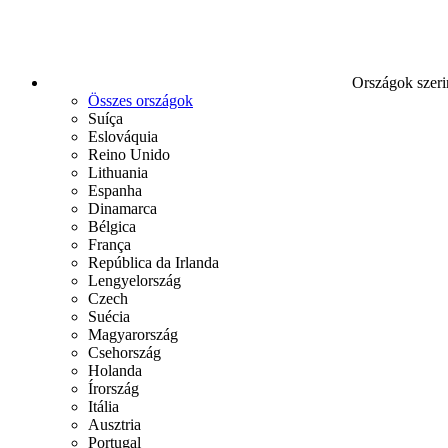
Országok szeri
Összes országok
Suíça
Eslováquia
Reino Unido
Lithuania
Espanha
Dinamarca
Bélgica
França
República da Irlanda
Lengyelország
Czech
Suécia
Magyarország
Csehország
Holanda
Írország
Itália
Ausztria
Portugal