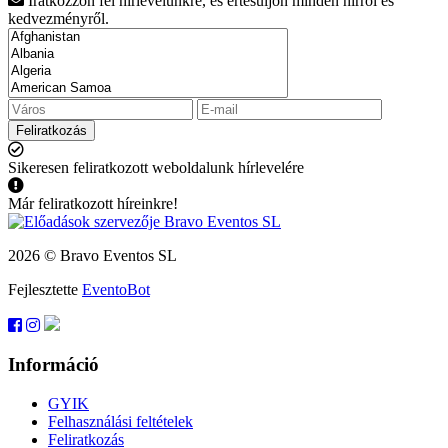
Iratkozzon fel hírlevelünkre, és értesüljön minden hírről és
kedvezményről.
Feliratkozás
Sikeresen feliratkozott weboldalunk hírlevelére
Már feliratkozott híreinkre!
2026 © Bravo Eventos SL
Fejlesztette
EventoBot
Információ
GYIK
Felhasználási feltételek
Feliratkozás