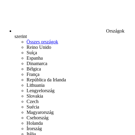
Országok
szerint
Összes országok
Reino Unido
Suíça
Espanha
Dinamarca
Bélgica
França
República da Irlanda
Lithuania
Lengyelország
Slovakia
Czech
Suécia
Magyarország
Csehország
Holanda
Írország
Itália