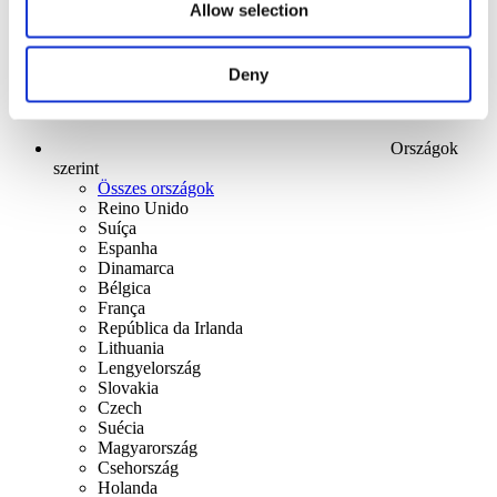
Allow selection
Deny
Országok
szerint
Összes országok
Reino Unido
Suíça
Espanha
Dinamarca
Bélgica
França
República da Irlanda
Lithuania
Lengyelország
Slovakia
Czech
Suécia
Magyarország
Csehország
Holanda