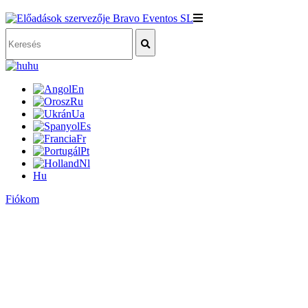
hu
En
Ru
Ua
Es
Fr
Pt
Nl
Hu
Fiókom