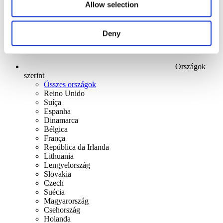
Allow selection
Deny
Országok
szerint
Összes országok
Reino Unido
Suíça
Espanha
Dinamarca
Bélgica
França
República da Irlanda
Lithuania
Lengyelország
Slovakia
Czech
Suécia
Magyarország
Csehország
Holanda