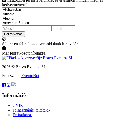
Iratkozzon fel hírlevelünkre, és értesüljön minden hírről és
kedvezményről.
Feliratkozás
Sikeresen feliratkozott weboldalunk hírlevelére
Már feliratkozott híreinkre!
2026 © Bravo Eventos SL
Fejlesztette
EventoBot
Információ
GYIK
Felhasználási feltételek
Feliratkozás