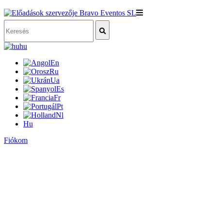
hu
En
Ru
Ua
Es
Fr
Pt
Nl
Hu
Fiókom