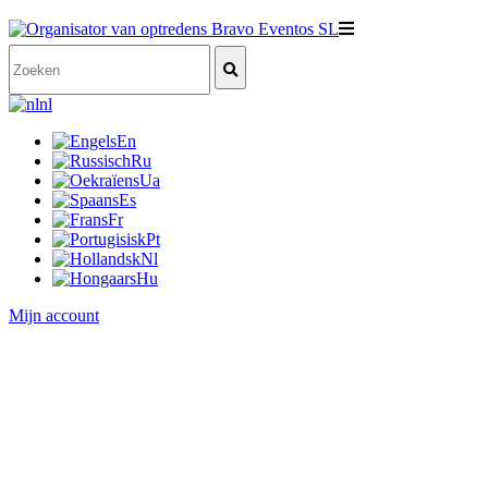
nl
En
Ru
Ua
Es
Fr
Pt
Nl
Hu
Mijn account