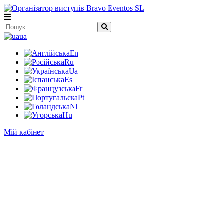
ua
En
Ru
Ua
Es
Fr
Pt
Nl
Hu
Мій кабінет