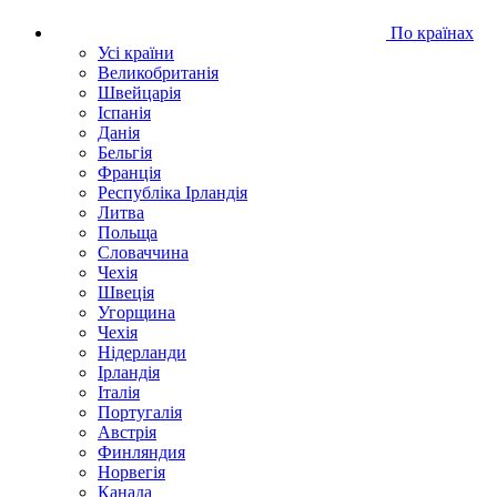
По країнах
Усі країни
Великобританія
Швейцарія
Іспанія
Данія
Бельгія
Франція
Республіка Ірландія
Литва
Польща
Словаччина
Чехія
Швецiя
Угорщина
Чехія
Нідерланди
Iрландія
Iталiя
Португалія
Австрія
Финляндия
Норвегія
Канада