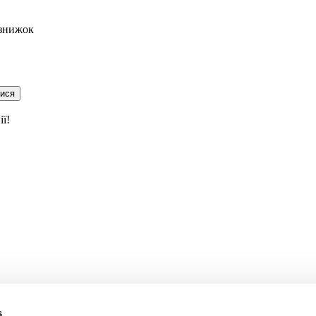
 знижок
тися
ї!
s