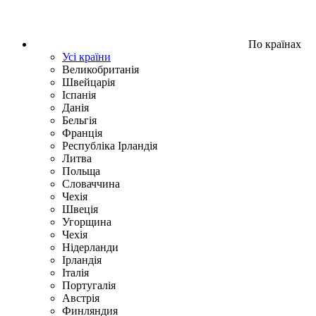
По країнах
Усі країни
Великобританія
Швейцарія
Іспанія
Данія
Бельгія
Франція
Республіка Ірландія
Литва
Польща
Словаччина
Чехія
Швецiя
Угорщина
Чехія
Нідерланди
Iрландія
Iталiя
Португалія
Австрія
Финляндия