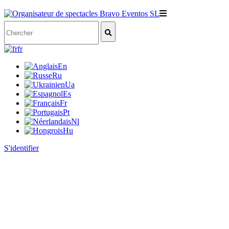
fr
En
Ru
Ua
Es
Fr
Pt
Nl
Hu
S'identifier