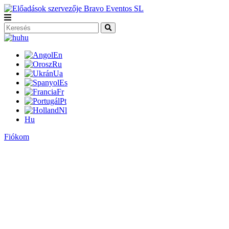
hu
En
Ru
Ua
Es
Fr
Pt
Nl
Hu
Fiókom