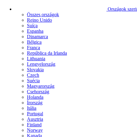
Országok szeri
Összes országok
Reino Unido
Suíça
Espanha
Dinamarca
Bélgica
França
República da Irlanda
Lithuania
Lengyelország
Slovakia
Czech
Suécia
Magyarország
Csehország
Holanda
Írország
Itália
Portugal
Ausztria
Finland
Norway
Kanada