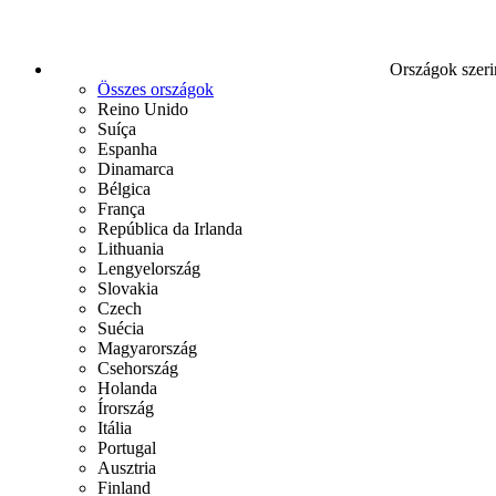
Országok szeri
Összes országok
Reino Unido
Suíça
Espanha
Dinamarca
Bélgica
França
República da Irlanda
Lithuania
Lengyelország
Slovakia
Czech
Suécia
Magyarország
Csehország
Holanda
Írország
Itália
Portugal
Ausztria
Finland