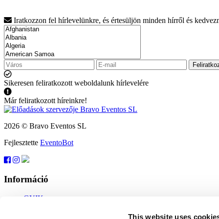
Iratkozzon fel hírlevelünkre, és értesüljön minden hírről és kedve
Feliratko
Sikeresen feliratkozott weboldalunk hírlevelére
Már feliratkozott híreinkre!
2026 © Bravo Eventos SL
Fejlesztette
EventoBot
Információ
GYIK
Felhasználási feltételek
Feliratkozás
This website uses cookie