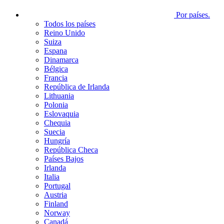
Por países.
Todos los países
Reino Unido
Suiza
Espana
Dinamarca
Bélgica
Francia
República de Irlanda
Lithuania
Polonia
Eslovaquia
Chequia
Suecia
Hungría
República Checa
Países Bajos
Irlanda
Italia
Portugal
Austria
Finland
Norway
Canadá