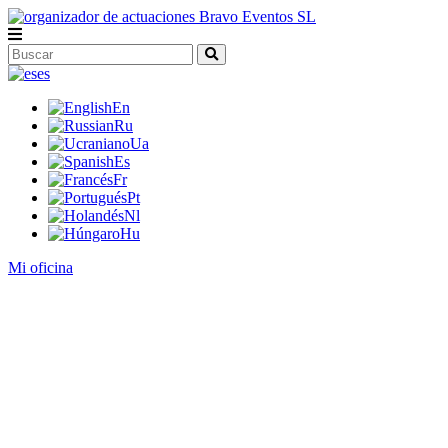
es
En
Ru
Ua
Es
Fr
Pt
Nl
Hu
Mi oficina