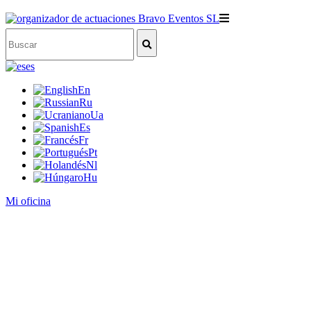
es
En
Ru
Ua
Es
Fr
Pt
Nl
Hu
Mi oficina