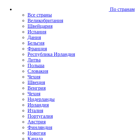
По странам
Все страны
Великобритания
Швейцария
Испания
Дания
Бельгия
Франция
Республика Ирландия
Литва
Польша
Словакия
Чехия
Швеция
Венгрия
Чехия
Нидерланды
Ирландия
Италия
Португалия
Австрия
Финляндия
Новегия
Канада