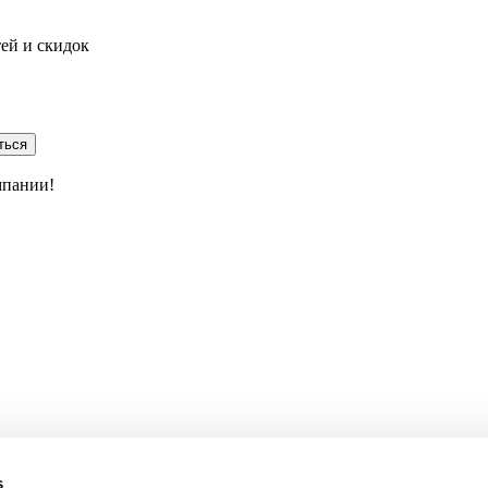
тей и скидок
ться
мпании!
s