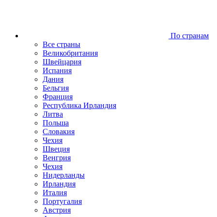
По странам
Все страны
Великобритания
Швейцария
Испания
Дания
Бельгия
Франция
Республика Ирландия
Литва
Польша
Словакия
Чехия
Швеция
Венгрия
Чехия
Нидерланды
Ирландия
Италия
Португалия
Австрия