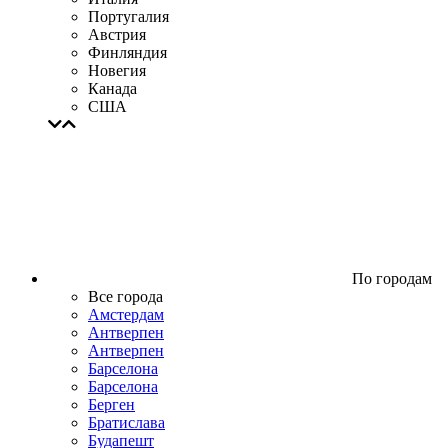
Португалия
Австрия
Финляндия
Новегия
Канада
США
По городам
Все города
Амстердам
Антверпен
Антверпен
Барселона
Барселона
Берген
Братислава
Будапешт