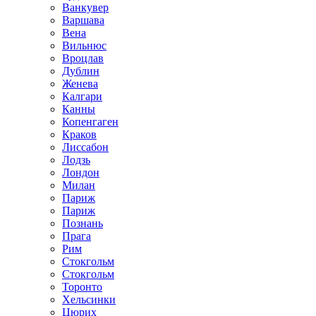
Ванкувер
Варшава
Вена
Вильнюс
Вроцлав
Дублин
Женева
Калгари
Канны
Копенгаген
Краков
Лиссабон
Лодзь
Лондон
Милан
Париж
Париж
Познань
Прага
Рим
Стокгольм
Стокгольм
Торонто
Хельсинки
Цюрих