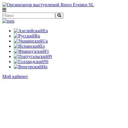
ru
En
Ru
Ua
Es
Fr
Pt
Nl
Hu
Мой кабинет