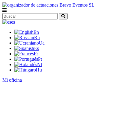
es
En
Ru
Ua
Es
Fr
Pt
Nl
Hu
Mi oficina