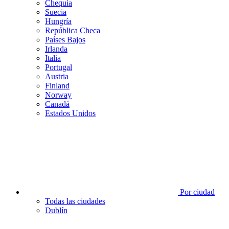
Chequia
Suecia
Hungría
República Checa
Países Bajos
Irlanda
Italia
Portugal
Austria
Finland
Norway
Canadá
Estados Unidos
Por ciudad
Todas las ciudades
Dublín