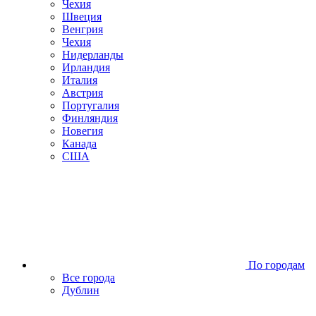
Чехия
Швеция
Венгрия
Чехия
Нидерланды
Ирландия
Италия
Австрия
Португалия
Финляндия
Новегия
Канада
США
По городам
Все города
Дублин