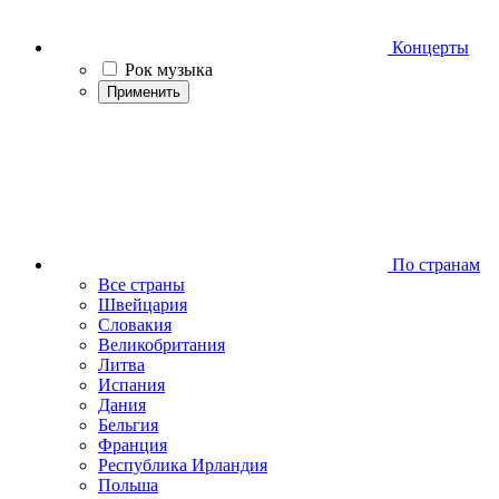
Концерты
Рок музыка
Применить
По странам
Все страны
Швейцария
Словакия
Великобритания
Литва
Испания
Дания
Бельгия
Франция
Республика Ирландия
Польша