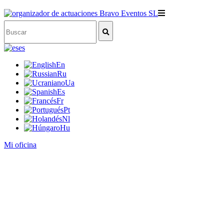
es
En
Ru
Ua
Es
Fr
Pt
Nl
Hu
Mi oficina