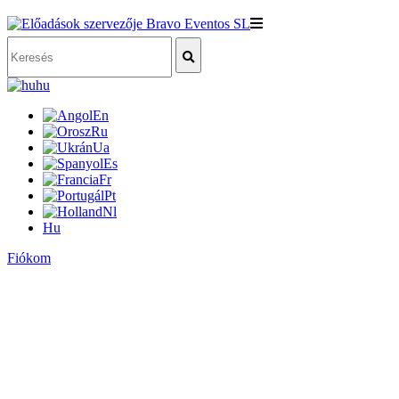
hu
En
Ru
Ua
Es
Fr
Pt
Nl
Hu
Fiókom