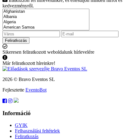
Iratkozzon fel hírlevelünkre, és értesüljön minden hírről és
kedvezményről.
Feliratkozás
Sikeresen feliratkozott weboldalunk hírlevelére
Már feliratkozott híreinkre!
2026 © Bravo Eventos SL
Fejlesztette
EventoBot
Információ
GYIK
Felhasználási feltételek
Feliratkozás