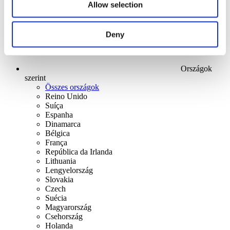
Allow selection
Deny
Országok
szerint
Összes országok
Reino Unido
Suíça
Espanha
Dinamarca
Bélgica
França
República da Irlanda
Lithuania
Lengyelország
Slovakia
Czech
Suécia
Magyarország
Csehország
Holanda