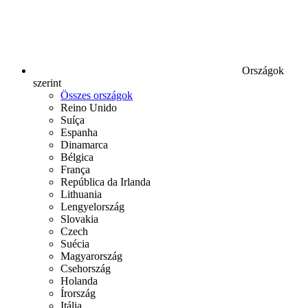
Országok
szerint
Összes országok
Reino Unido
Suíça
Espanha
Dinamarca
Bélgica
França
República da Irlanda
Lithuania
Lengyelország
Slovakia
Czech
Suécia
Magyarország
Csehország
Holanda
Írország
Itália