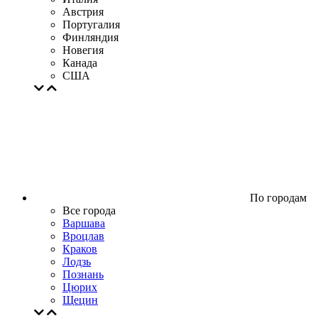
Австрия
Португалия
Финляндия
Новегия
Канада
США
По городам
Все города
Варшава
Вроцлав
Краков
Лодзь
Познань
Цюрих
Щецин