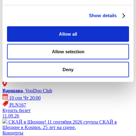
Show details
Афиша - Польша (2026)
Allow all
10.09.26
СКАЙ в Варшаве!
10 сентября 2026 группа СКАЙ в
Allow selection
Варшаве в VooDoo Club. 25 лет на сцене.
Концерты
Deny
СКАЙ в Варшаве!
Варшава
, VooDoo Club
10 сен Чт 20:00
PLN167
Купить билет
11.09.26
СКАЙ в Щецине!
11 сентября 2026 группа СКАЙ в
Щецине в Kosmos. 25 лет на сцене.
Концерты