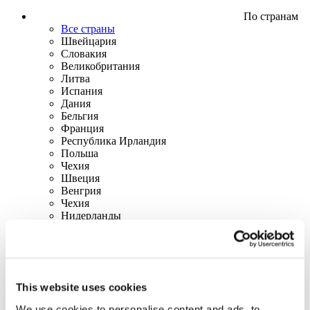
По странам
Все страны
Швейцария
Словакия
Великобритания
Литва
Испания
Дания
Бельгия
Франция
Республика Ирландия
Польша
Чехия
Швеция
Венгрия
Чехия
Нидерланды
Ирландия
Италия
Австрия
Португалия
Финляндия
This website uses cookies
Новегия
Канада
We use cookies to personalise content and ads, to