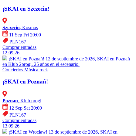
¡SKAI en Szczecin!
Szczecin
, Kosmos
11 Sep Fri 20:00
PLN167
Comprar entradas
12.09.26
¡SKAI en Poznań!
12 de septiembre de 2026, SKAI en Poznań
en Klub 2progi. 25 años en el escenario.
Conciertos
Música rock
¡SKAI en Poznań!
Poznan
, Klub progi
12 Sep Sat 20:00
PLN167
Comprar entradas
13.09.26
¡SKAI en Wrocław!
13 de septiembre de 2026, SKAI en