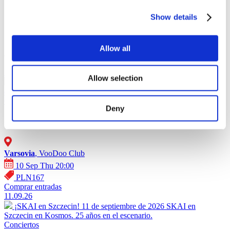
Show details
Allow all
Affiche - Polonia (2026)
10.09.26
Allow selection
¡SKAI en Varsovia!
10 de septiembre de 2026 SKAI en Varsovia
en VooDoo Club. 25 años en el escenario.
Conciertos
Deny
¡SKAI en Varsovia!
Varsovia
, VooDoo Club
10 Sep Thu 20:00
PLN167
Comprar entradas
11.09.26
¡SKAI en Szczecin!
11 de septiembre de 2026 SKAI en
Szczecin en Kosmos. 25 años en el escenario.
Conciertos