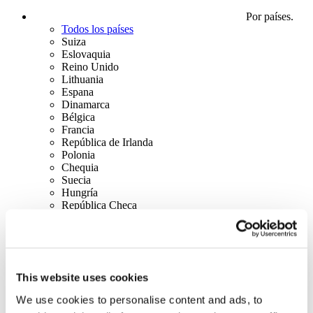
Por países.
Todos los países
Suiza
Eslovaquia
Reino Unido
Lithuania
Espana
Dinamarca
Bélgica
Francia
República de Irlanda
Polonia
Chequia
Suecia
Hungría
República Checa
Países Bajos
Irlanda
Italia
Austria
Portugal
This website uses cookies
Finland
Norway
We use cookies to personalise content and ads, to
Canadá