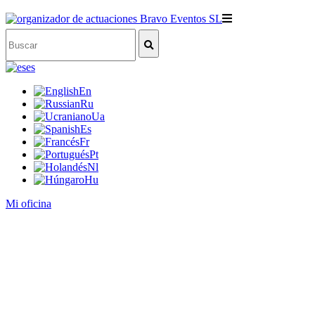
es
En
Ru
Ua
Es
Fr
Pt
Nl
Hu
Mi oficina