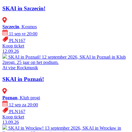
SKAI in Szczecin!
Szczecin
, Kosmos
11 sep vr 20:00
PLN167
Koop ticket
12.09.26
SKAI in Poznań!
12 september 2026, SKAI in Poznań in Klub
2progi. 25 jaar op het podium.
At vise
Rockmusik
SKAI in Poznań!
Poznan
, Klub progi
12 sep za 20:00
PLN167
Koop ticket
13.09.26
SKAI in Wrocław!
13 september 2026, SKAI in Wrocław in