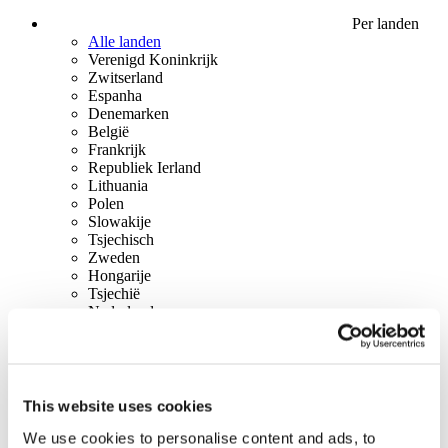
Per landen
Alle landen
Verenigd Koninkrijk
Zwitserland
Espanha
Denemarken
België
Frankrijk
Republiek Ierland
Lithuania
Polen
Slowakije
Tsjechisch
Zweden
Hongarije
Tsjechië
Nederland
Ierland
Italië
Portugal
Oostenrijk
Finland
This website uses cookies
Norway
We use cookies to personalise content and ads, to
Canada