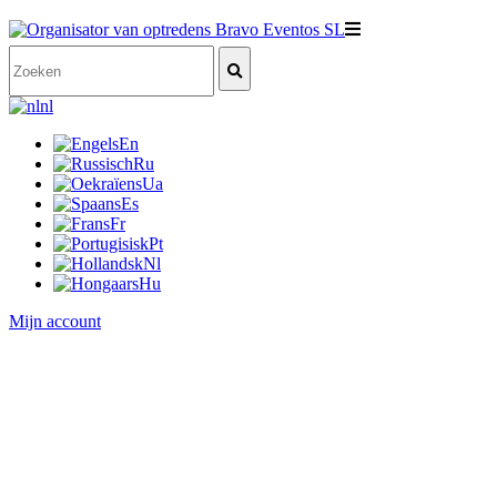
nl
En
Ru
Ua
Es
Fr
Pt
Nl
Hu
Mijn account