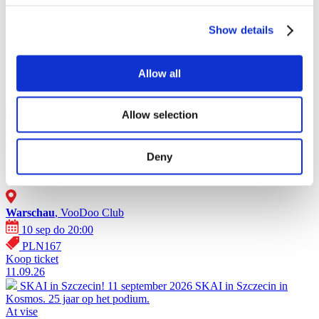
Show details
Affiche - Polen (2026)
Allow all
10.09.26
SKAI in Warschau!
10 september 2026 SKAI in Warschau in
Allow selection
VooDoo Club. 25 jaar op het podium.
At vise
Deny
SKAI in Warschau!
Warschau
, VooDoo Club
10 sep do 20:00
PLN167
Koop ticket
11.09.26
SKAI in Szczecin!
11 september 2026 SKAI in Szczecin in
Kosmos. 25 jaar op het podium.
At vise