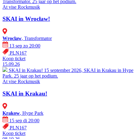
Transformator. 25 jaar op het podium.
At vise
Rockmusik
SKAI in Wrocław!
Wroclaw
, Transformator
13 sep zo 20:00
PLN167
Koop ticket
15.09.26
SKAI in Krakau!
15 september 2026, SKAI in Krakau in Hype
Park. 25 jaar op het podium.
At vise
Rockmusik
SKAI in Krakau!
Krakow
, Hype Park
15 sep di 20:00
PLN167
Koop ticket
08.10.26