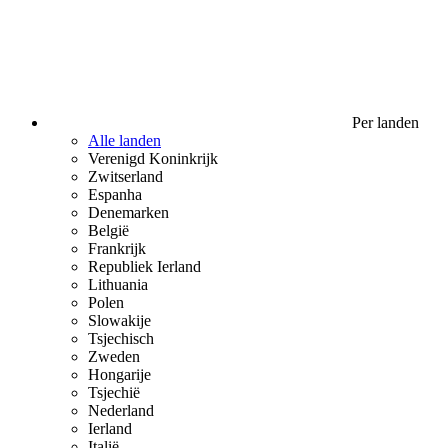
Per landen
Alle landen
Verenigd Koninkrijk
Zwitserland
Espanha
Denemarken
België
Frankrijk
Republiek Ierland
Lithuania
Polen
Slowakije
Tsjechisch
Zweden
Hongarije
Tsjechië
Nederland
Ierland
Italië