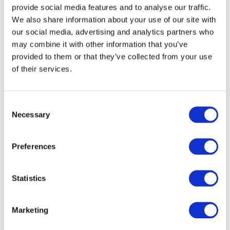
USA
provide social media features and to analyse our traffic.
We also share information about your use of our site with
our social media, advertising and analytics partners who
may combine it with other information that you’ve
provided to them or that they’ve collected from your use
of their services.
Per steden
Alle steden
Consent
Warschau
Necessary
Selection
Wroclaw
Krakow
Lodz
Preferences
Poznan
Zurich
Szczecin
Statistics
Marketing