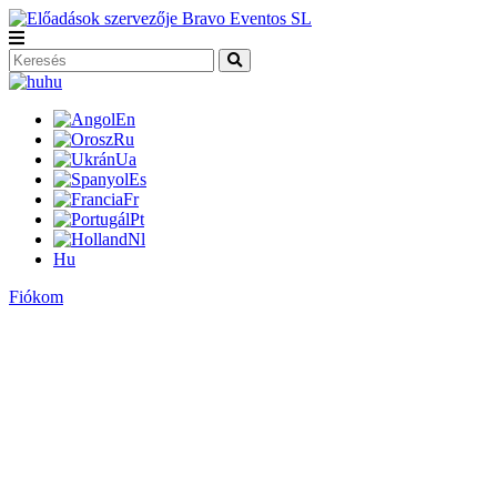
hu
En
Ru
Ua
Es
Fr
Pt
Nl
Hu
Fiókom