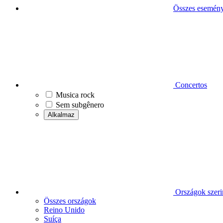
Összes esemén
Concertos
Musica rock
Sem subgênero
Alkalmaz
Országok szeri
Összes országok
Reino Unido
Suíça