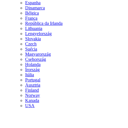
Espanha
Dinamarca
Bélgica
França
República da Irlanda
Lithuania
Lengyelország
Slovakia
Czech
Suécia
Magyarország
Csehország
Holanda
Írország
Itália
Portugal
Ausztria
Finland
Norway
Kanada
USA