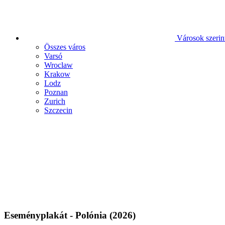
Városok szerin
Összes város
Varsó
Wroclaw
Krakow
Lodz
Poznan
Zurich
Szczecin
Eseményplakát - Polónia (2026)