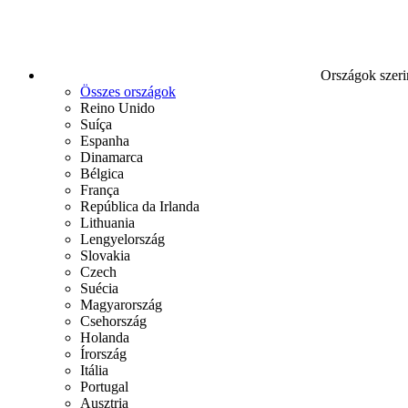
Országok szeri
Összes országok
Reino Unido
Suíça
Espanha
Dinamarca
Bélgica
França
República da Irlanda
Lithuania
Lengyelország
Slovakia
Czech
Suécia
Magyarország
Csehország
Holanda
Írország
Itália
Portugal
Ausztria