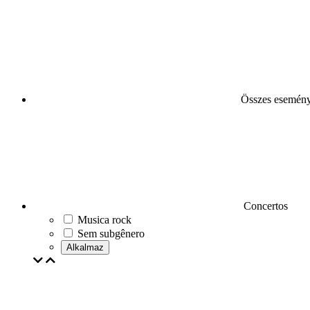
Összes esemén
Concertos
Musica rock
Sem subgênero
Alkalmaz