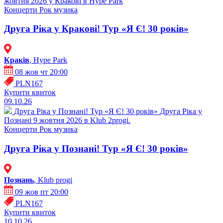
жовтня 2026 у Кракові в Hype Park
Концерти
Рок музика
Друга Ріка у Кракові! Тур «Я Є! 30 років»
Кракiв
, Hype Park
08 жов чт 20:00
PLN167
Купити квиток
09.10.26
Друга Ріка у Познані! Тур «Я Є! 30 років»
Друга Ріка у
Познані 9 жовтня 2026 в Klub 2progi.
Концерти
Рок музика
Друга Ріка у Познані! Тур «Я Є! 30 років»
Познань
, Klub progi
09 жов пт 20:00
PLN167
Купити квиток
10.10.26