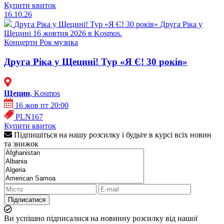
Купити квиток
16.10.26
Друга Ріка у Щецині! Тур «Я Є! 30 років»
Друга Ріка у
Щецині 16 жовтня 2026 в Kosmos.
Концерти
Рок музика
Друга Ріка у Щецині! Тур «Я Є! 30 років»
Щецин
, Kosmos
16 жов пт 20:00
PLN167
Купити квиток
Підпишіться на нашу розсилку і будьте в курсі всіх новин
та знижок
Підписатися
Ви успішно підписалися на новинну розсилку від нашої