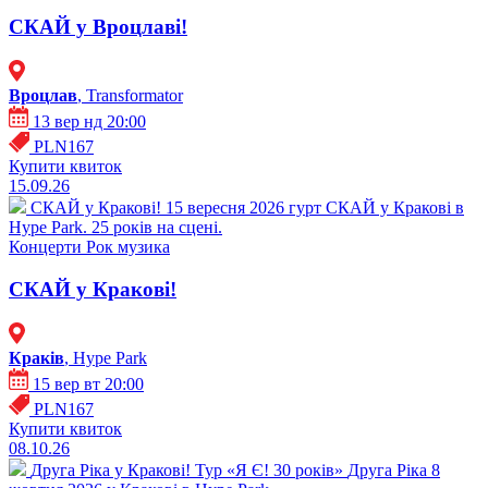
СКАЙ у Вроцлаві!
Вроцлав
, Transformator
13 вер нд 20:00
PLN167
Купити квиток
15.09.26
СКАЙ у Кракові!
15 вересня 2026 гурт СКАЙ у Кракові в
Hype Park. 25 років на сцені.
Концерти
Рок музика
СКАЙ у Кракові!
Кракiв
, Hype Park
15 вер вт 20:00
PLN167
Купити квиток
08.10.26
Друга Ріка у Кракові! Тур «Я Є! 30 років»
Друга Ріка 8