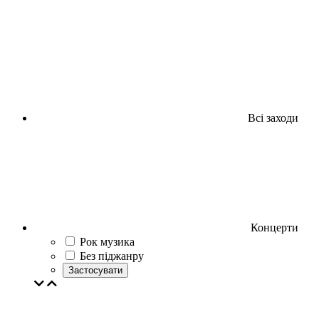
Всі заходи
Концерти
Рок музика
Без піджанру
Застосувати