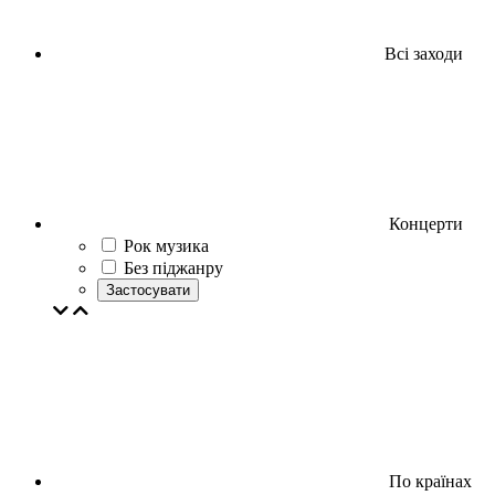
Всі заходи
Концерти
Рок музика
Без піджанру
Застосувати
По країнах