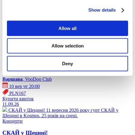
Show details
Афіша - Польща (2026)
Allow all
10.09.26
СКАЙ у Варшаві!
10 вересня 2026 року гурт СКАЙ у
Варшаві в VooDoo Club. 25 років на сцені.
Allow selection
Концерти
СКАЙ у Варшаві!
Deny
Варшава
, VooDoo Club
10 вер чт 20:00
PLN167
Купити квиток
11.09.26
СКАЙ у Щецині!
11 вересня 2026 року гурт СКАЙ у
Щецині в Kosmos. 25 років на сцені.
Концерти
СКАЙ у Щецині!