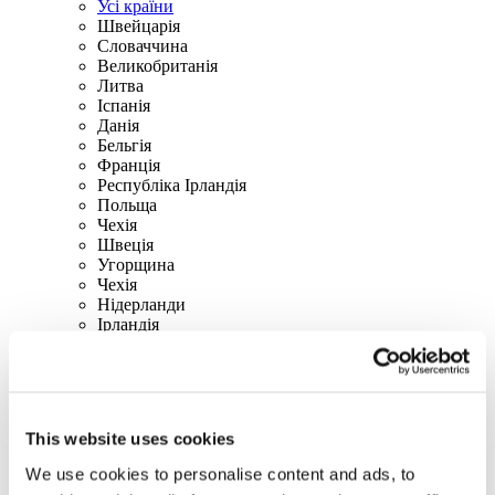
Усі країни
Швейцарія
Словаччина
Великобританія
Литва
Іспанія
Данія
Бельгія
Франція
Республіка Ірландія
Польща
Чехія
Швецiя
Угорщина
Чехія
Нідерланди
Iрландія
Iталiя
Австрія
Португалія
Финляндия
Норвегія
This website uses cookies
Канада
США
We use cookies to personalise content and ads, to