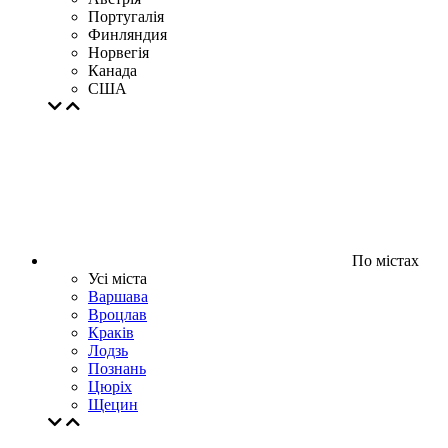
Португалія
Финляндия
Норвегія
Канада
США
По містах
Усі міста
Варшава
Вроцлав
Кракiв
Лодзь
Познань
Цюрiх
Щецин