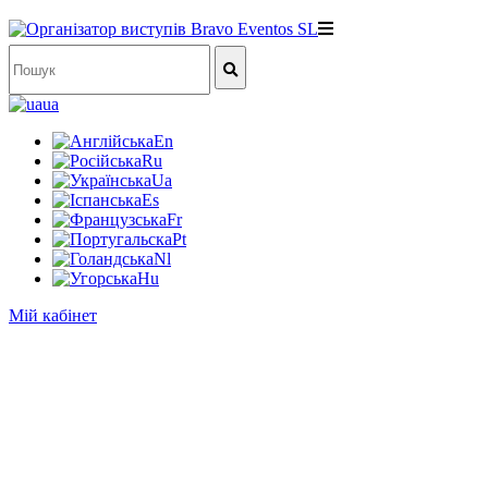
ua
En
Ru
Ua
Es
Fr
Pt
Nl
Hu
Мій кабінет