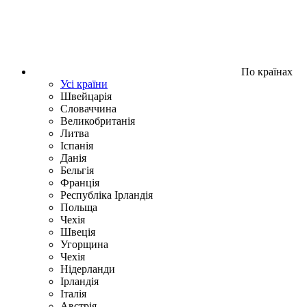
По країнах
Усі країни
Швейцарія
Словаччина
Великобританія
Литва
Іспанія
Данія
Бельгія
Франція
Республіка Ірландія
Польща
Чехія
Швецiя
Угорщина
Чехія
Нідерланди
Iрландія
Iталiя
Австрія