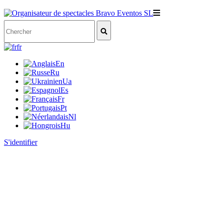
fr
En
Ru
Ua
Es
Fr
Pt
Nl
Hu
S'identifier