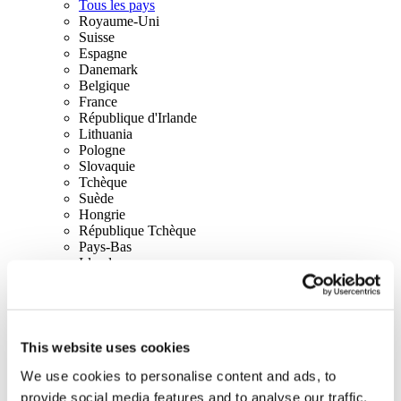
Tous les pays
Royaume-Uni
Suisse
Espagne
Danemark
Belgique
France
République d'Irlande
Lithuania
Pologne
Slovaquie
Tchèque
Suède
Hongrie
République Tchèque
Pays-Bas
Irlande
Italie
Portugal
Autriche
Finland
Norway
This website uses cookies
Canada
We use cookies to personalise content and ads, to
USA
provide social media features and to analyse our traffic.