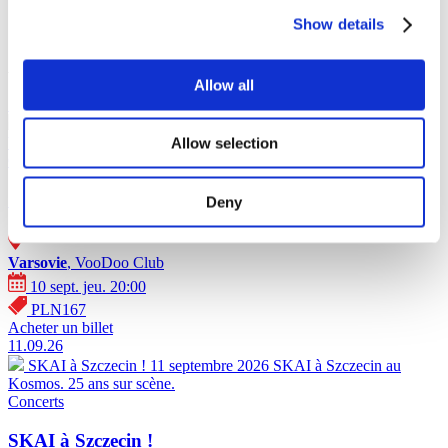
Show details
Affiche - Pologne (2026)
Allow all
10.09.26
SKAI à Varsovie !
10 septembre 2026 SKAI à Varsovie au
VooDoo Club. 25 ans sur scène.
Allow selection
Concerts
SKAI à Varsovie !
Deny
Varsovie
, VooDoo Club
10 sept. jeu. 20:00
PLN167
Acheter un billet
11.09.26
SKAI à Szczecin !
11 septembre 2026 SKAI à Szczecin au
Kosmos. 25 ans sur scène.
Concerts
SKAI à Szczecin !