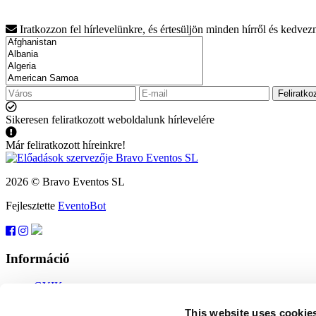
Iratkozzon fel hírlevelünkre, és értesüljön minden hírről és kedve
Feliratko
Sikeresen feliratkozott weboldalunk hírlevelére
Már feliratkozott híreinkre!
2026 © Bravo Eventos SL
Fejlesztette
EventoBot
Információ
GYIK
Felhasználási feltételek
Feliratkozás
This website uses cookie