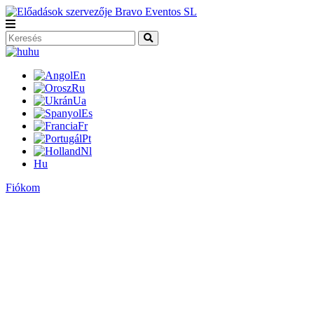
hu
En
Ru
Ua
Es
Fr
Pt
Nl
Hu
Fiókom