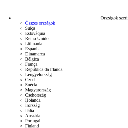
Országok szeri
Összes országok
Suíça
Eslováquia
Reino Unido
Lithuania
Espanha
Dinamarca
Bélgica
França
República da Irlanda
Lengyelország
Czech
Suécia
Magyarország
Csehország
Holanda
Írország
Itália
Ausztria
Portugal
Finland