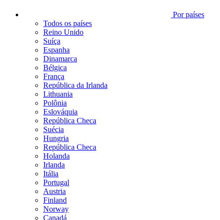
Por países
Todos os países
Reino Unido
Suíça
Espanha
Dinamarca
Bélgica
França
República da Irlanda
Lithuania
Polônia
Eslováquia
República Checa
Suécia
Hungria
República Checa
Holanda
Irlanda
Itália
Portugal
Austria
Finland
Norway
Canadá