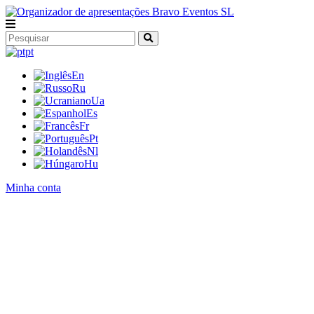
pt
En
Ru
Ua
Es
Fr
Pt
Nl
Hu
Minha conta