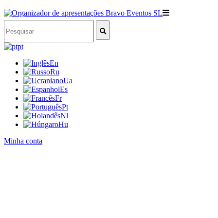
pt
En
Ru
Ua
Es
Fr
Pt
Nl
Hu
Minha conta