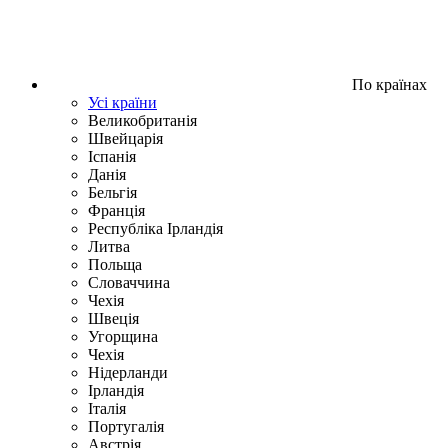
По країнах
Усі країни
Великобританія
Швейцарія
Іспанія
Данія
Бельгія
Франція
Республіка Ірландія
Литва
Польща
Словаччина
Чехія
Швецiя
Угорщина
Чехія
Нідерланди
Iрландія
Iталiя
Португалія
Австрія