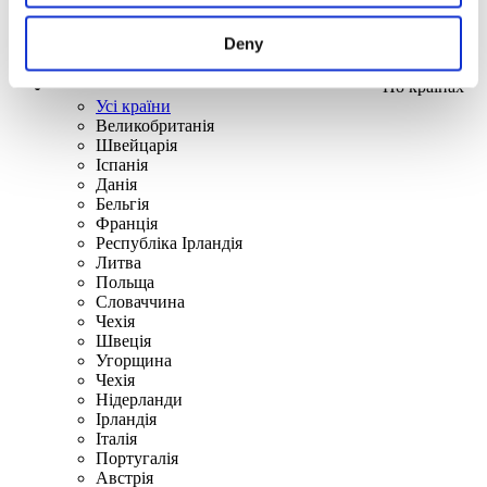
Deny
По країнах
Усі країни
Великобританія
Швейцарія
Іспанія
Данія
Бельгія
Франція
Республіка Ірландія
Литва
Польща
Словаччина
Чехія
Швецiя
Угорщина
Чехія
Нідерланди
Iрландія
Iталiя
Португалія
Австрія