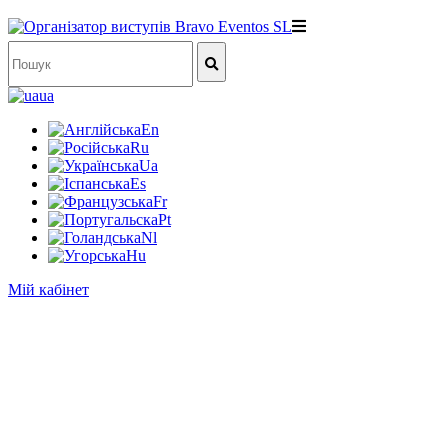
ua
En
Ru
Ua
Es
Fr
Pt
Nl
Hu
Мій кабінет