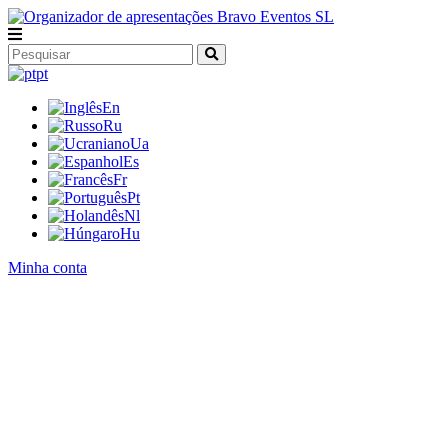
pt
En
Ru
Ua
Es
Fr
Pt
Nl
Hu
Minha conta