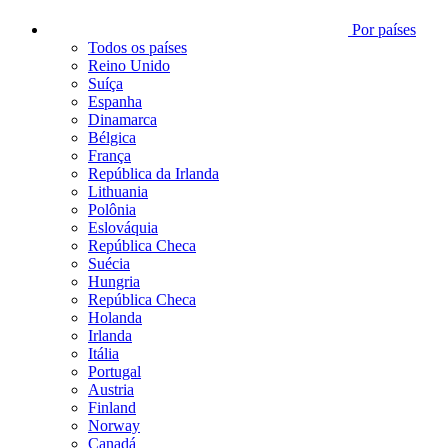
Por países
Todos os países
Reino Unido
Suíça
Espanha
Dinamarca
Bélgica
França
República da Irlanda
Lithuania
Polônia
Eslováquia
República Checa
Suécia
Hungria
República Checa
Holanda
Irlanda
Itália
Portugal
Austria
Finland
Norway
Canadá