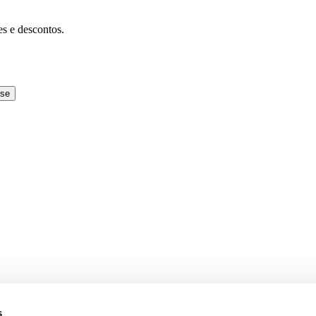
es e descontos.
-se
s