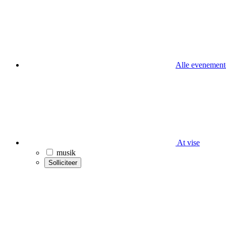
Alle evenement
At vise
musik
Solliciteer