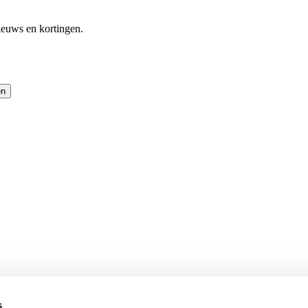
ieuws en kortingen.
en
s