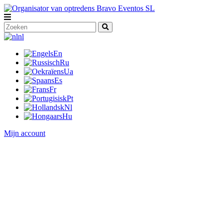
nl
En
Ru
Ua
Es
Fr
Pt
Nl
Hu
Mijn account