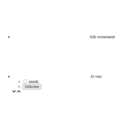
Alle evenement
At vise
musik
Solliciteer