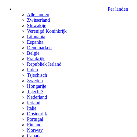
Per landen
Alle landen
Zwitserland
Slowakije
Verenigd Koninkrijk
Lithuania
Espanha
Denemarken
België
Frankrijk
Republiek Ierland
Polen
Tsjechisch
Zweden
Hongarije
Tsjechië
Nederland
Ierland
Italië
Oostenrijk
Portugal
Finland
Norway
Canada