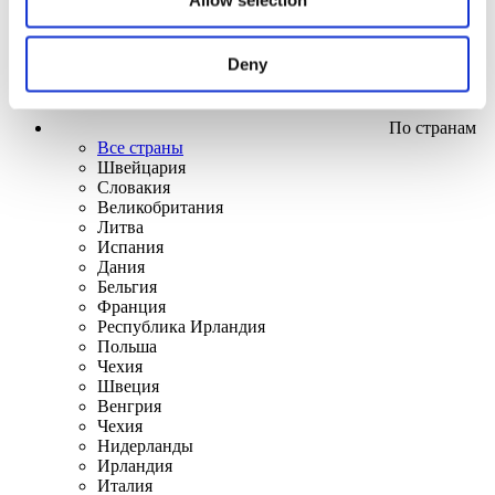
Deny
По странам
Все страны
Швейцария
Словакия
Великобритания
Литва
Испания
Дания
Бельгия
Франция
Республика Ирландия
Польша
Чехия
Швеция
Венгрия
Чехия
Нидерланды
Ирландия
Италия