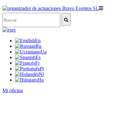
es
En
Ru
Ua
Es
Fr
Pt
Nl
Hu
Mi oficina