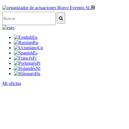
es
En
Ru
Ua
Es
Fr
Pt
Nl
Hu
Mi oficina