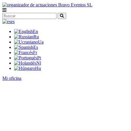
es
En
Ru
Ua
Es
Fr
Pt
Nl
Hu
Mi oficina