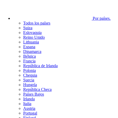
Por países.
Todos los países
Suiza
Eslovaquia
Reino Unido
Lithuania
Espana
Dinamarca
Bélgica
Francia
República de Irlanda
Polonia
Chequia
Suecia
Hungría
República Checa
Países Bajos
Irlanda
Italia
Austria
Portugal
Finland