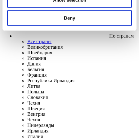
Deny
По странам
Все страны
Великобритания
Швейцария
Испания
Дания
Бельгия
Франция
Республика Ирландия
Литва
Польша
Словакия
Чехия
Швеция
Венгрия
Чехия
Нидерланды
Ирландия
Италия