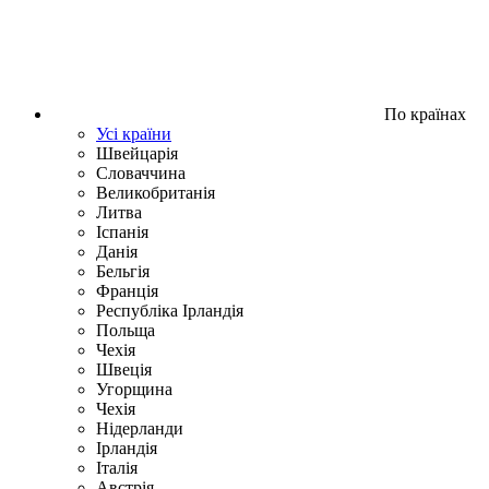
По країнах
Усі країни
Швейцарія
Словаччина
Великобританія
Литва
Іспанія
Данія
Бельгія
Франція
Республіка Ірландія
Польща
Чехія
Швецiя
Угорщина
Чехія
Нідерланди
Iрландія
Iталiя
Австрія