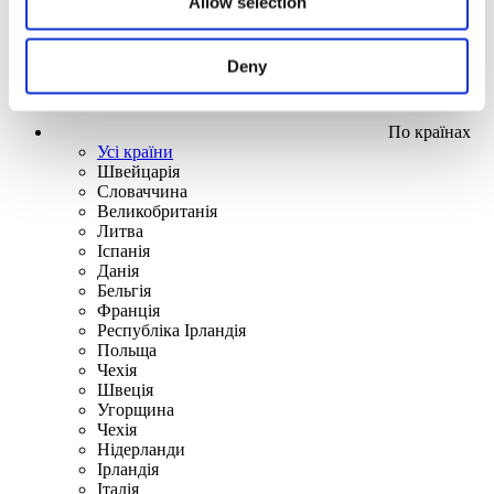
Allow selection
Deny
По країнах
Усі країни
Швейцарія
Словаччина
Великобританія
Литва
Іспанія
Данія
Бельгія
Франція
Республіка Ірландія
Польща
Чехія
Швецiя
Угорщина
Чехія
Нідерланди
Iрландія
Iталiя