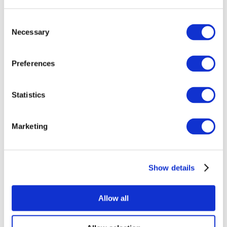
Consent
Necessary
Selection
Preferences
Всі заходи
Statistics
Marketing
Show details
Концерти
Рок музика
Без піджанру
Allow all
Застосувати