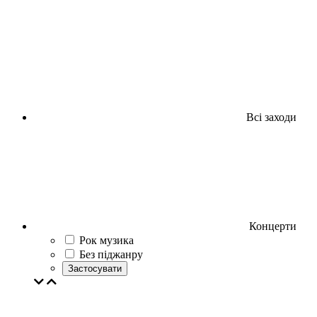
Всі заходи
Концерти
Рок музика
Без піджанру
Застосувати