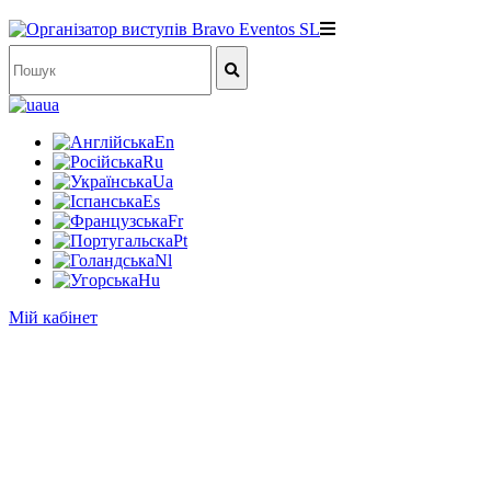
ua
En
Ru
Ua
Es
Fr
Pt
Nl
Hu
Мій кабінет