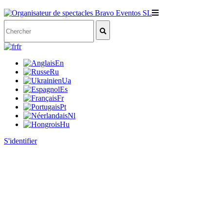
fr
En
Ru
Ua
Es
Fr
Pt
Nl
Hu
S'identifier