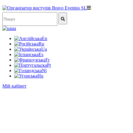
ua
En
Ru
Ua
Es
Fr
Pt
Nl
Hu
Мій кабінет