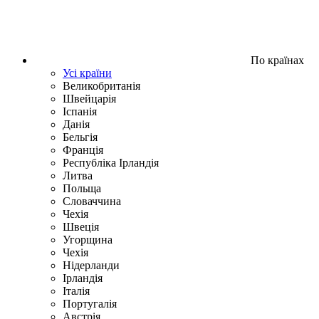
По країнах
Усі країни
Великобританія
Швейцарія
Іспанія
Данія
Бельгія
Франція
Республіка Ірландія
Литва
Польща
Словаччина
Чехія
Швецiя
Угорщина
Чехія
Нідерланди
Iрландія
Iталiя
Португалія
Австрія