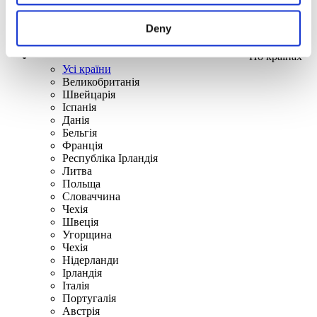
Deny
По країнах
Усі країни
Великобританія
Швейцарія
Іспанія
Данія
Бельгія
Франція
Республіка Ірландія
Литва
Польща
Словаччина
Чехія
Швецiя
Угорщина
Чехія
Нідерланди
Iрландія
Iталiя
Португалія
Австрія