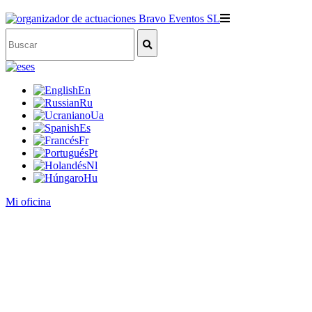
es
En
Ru
Ua
Es
Fr
Pt
Nl
Hu
Mi oficina